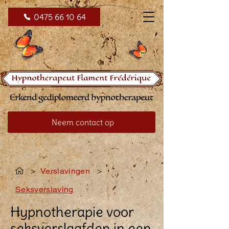
0475 66 10 64
Neem contact op
>
Verslavingen
>
Seksverslaving
Hypnotherapie voor
seksverslaafden in een