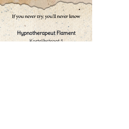
Hypnotherapeut Flament
Kortrijkstraat 1
8770 - Ingelmunster
0475 66 10 64
info@hypnotherapeutflament.be
BE0855.394.104
© 2026
FCR Media Belgium
-
Sitemap
-
Privacy policy
{ "@context": "https://schema.org", "@type": "LocalBusiness", "@id":