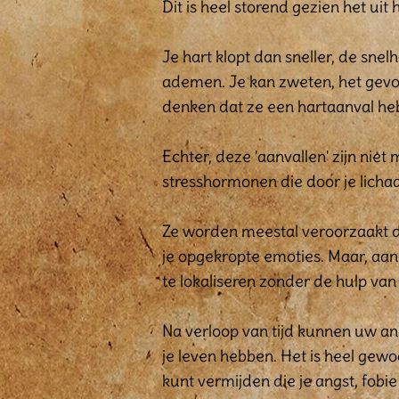
Dit is heel storend gezien het uit
Je hart klopt dan sneller, de sn
ademen. Je kan zweten, het gevo
denken dat ze een hartaanval hebb
Echter, deze 'aanvallen' zijn niet
stresshormonen die door je licha
Ze worden meestal veroorzaakt doo
je opgekropte emoties. Maar, aang
te lokaliseren zonder de hulp van
Na verloop van tijd kunnen uw an
je leven hebben. Het is heel gewoo
kunt vermijden die je angst, fob