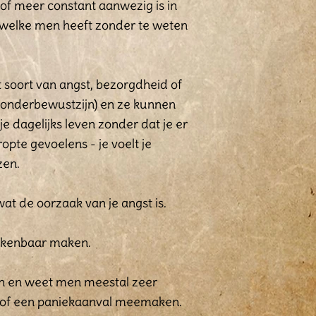
 of meer constant aanwezig is in
l welke men heeft zonder te weten
it soort van angst, bezorgdheid of
t onderbewustzijn) en ze kunnen
e dagelijks leven zonder dat je er
opte gevoelens - je voelt je
zen.
at de oorzaak van je angst is.
n kenbaar maken.
den en weet men meestal zeer
 of een paniekaanval meemaken.