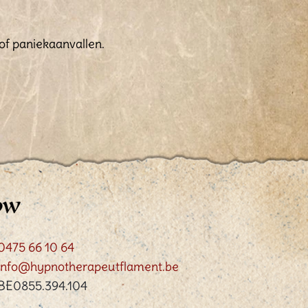
of paniekaanvallen.
0475 66 10 64
info@hypnotherapeutflament.be
BE0855.394.104