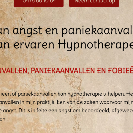
0475 66 10 64
Neem contact op
n angst en paniekaanval
an ervaren Hypnotherap
VALLEN, PANIEKAANVALLEN EN FOBIE
obieën of paniekaanvallen kan hypnotherapie u helpen. H
anvallen in mijn praktijk. Een van de zaken waarvoor mij
e angst. Dit is in feite een angst om beoordeeld, afgeweze
en.