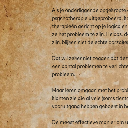
Als je onderliggende opgekropte 
psychotherapie uitgeprobeerd, kan h
therapieën gericht op je logica e
ze het probleem te zijn. Helaas
zijn, blijken niet de echte oorzake
Dat wil zeker niet zeggen dat dez
een aantal problemen te verlichte
probleem.
Maar leren omgaan met het probl
klanten zie die al vele (soms tie
vooruitgang hebben geboekt in he
De meest effectieve manier om u