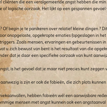
eel cliënten die een veralgemeende angst hebben die min
ke of logische oorzaak. Het lijkt op een gespannen gevoe
 ? Of begin je te panikeren over relatief kleine dingen ? D
door onopgeloste, opgekropte emoties (opgeslagen in he
triggers. Zoals mensen, ervaringen en gebeurtenissen in j
at u zich bewust van bent is het resultaat van die opgekr
onder dat je daar een specifieke oorzaak van kunt aanwij
st, is het gevoel dat je maar niet precies kunt zeggen w
aanwezig is zijn er ook de fobieën, die zich plots kunne
paniekaanvallen, hebben fobieën wél een aanwijsbare re
Sommige mensen met angst kunnen ook een angstaanval