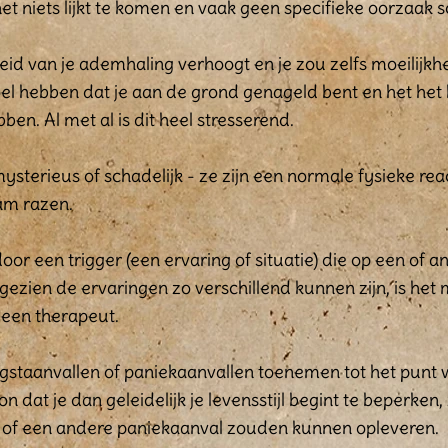
 het niets lijkt te komen en vaak geen specifieke oorzaak s
elheid van je ademhaling verhoogt en je zou zelfs moeili
el hebben dat je aan de grond genageld bent en het he
en. Al met al is dit heel stresserend.
 mysterieus of schadelijk - ze zijn een normale fysieke re
am razen.
r een trigger (een ervaring of situatie) die op een of 
ezien de ervaringen zo verschillend kunnen zijn, is het 
 een therapeut.
gstaanvallen of paniekaanvallen toenemen tot het punt 
n dat je dan geleidelijk je levensstijl begint te beperken,
ie of een andere paniekaanval zouden kunnen opleveren.