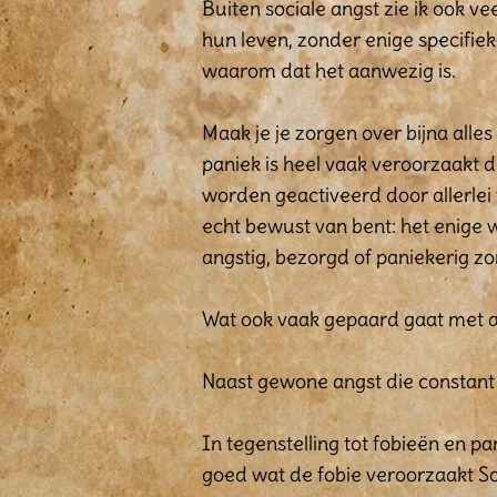
Buiten sociale angst zie ik ook v
hun leven, zonder enige specifie
waarom dat het aanwezig is.
Maak je je zorgen over bijna alles
paniek is heel vaak veroorzaakt 
worden geactiveerd door allerlei 
echt bewust van bent: het enige w
angstig, bezorgd of paniekerig z
Wat ook vaak gepaard gaat met ang
Naast gewone angst die constant 
In tegenstelling tot fobieën en 
goed wat de fobie veroorzaakt 