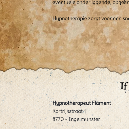
eventuele onderliggende, opgekro
Hypnotherapie zorgt voor een sne
Hypnotherapeut Flament
Kortrijkstraat 1
8770 - Ingelmunster