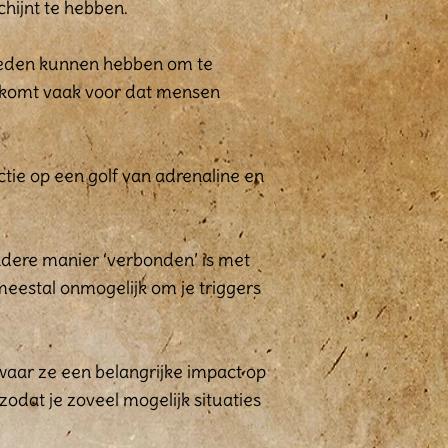
chijnt te hebben.
jkheden kunnen hebben om te
t komt vaak voor dat mensen
actie op een golf van adrenaline en
andere manier ‘verbonden’ is met
meestal onmogelijk om je triggers
waar ze een belangrijke impact op
 zodat je zoveel mogelijk situaties