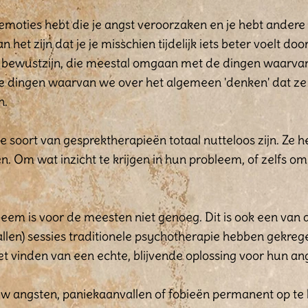
emoties hebt die je angst veroorzaken en je hebt andere
et zijn dat je je misschien tijdelijk iets beter voelt door
n bewustzijn, die meestal omgaan met de dingen waarvan j
, de dingen waarvan we over het algemeen 'denken' dat 
n.
e soort van gesprektherapieën totaal nutteloos zijn. Ze
n. Om wat inzicht te krijgen in hun probleem, of zelfs 
eem is voor de meesten niet genoeg. Dit is ook een van
ntallen) sessies traditionele psychotherapie hebben gekre
t vinden van een echte, blijvende oplossing voor hun ang
w angsten, paniekaanvallen of fobieën permanent op te 