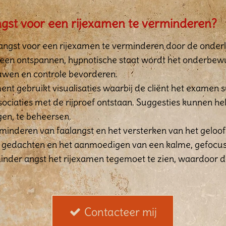
gst voor een rijexamen te verminderen?
angst voor een rijexamen te verminderen door de onderl
een ontspannen, hypnotische staat wordt het onderbewus
ouwen en controle bevorderen.
t gebruikt visualisaties waarbij de cliënt het examen 
sociaties met de rijproef ontstaan. Suggesties kunnen 
ngen, te beheersen.
rminderen van faalangst en het versterken van het geloof
gedachten en het aanmoedigen van een kalme, gefocust
inder angst het rijexamen tegemoet te zien, waardoor 
Contacteer mij