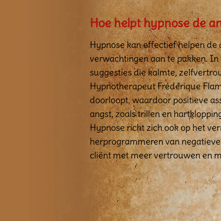
Hoe helpt hypnose de an
Hypnose kan effectief helpen de 
verwachtingen aan te pakken. In 
suggesties die kalmte, zelfvertr
Hypnotherapeut Frédérique Flamen
doorloopt, waardoor positieve as
angst, zoals trillen en hartkloppi
Hypnose richt zich ook op het ve
herprogrammeren van negatieve 
cliënt met meer vertrouwen en m