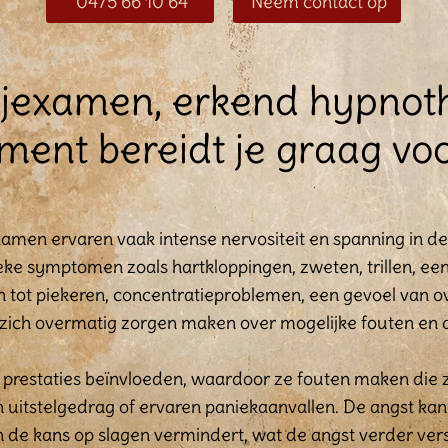
0475 66 10 64
Neem contact op
rijexamen, erkend hypno
ment bereidt je graag vo
amen ervaren vaak intense nervositeit en spanning in de
ieke symptomen zoals hartkloppingen, zweten, trillen, ee
n tot piekeren, concentratieproblemen, een gevoel van o
 zich overmatig zorgen maken over mogelijke fouten en 
 prestaties beïnvloeden, waardoor ze fouten maken die 
tstelgedrag of ervaren paniekaanvallen. De angst kan le
 de kans op slagen vermindert, wat de angst verder vers